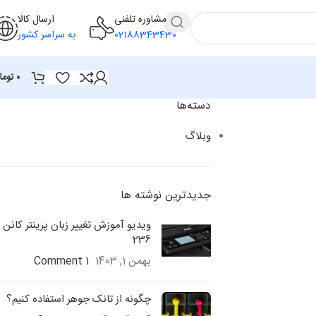
مشاوره تلفنی
ارسال کالا
02188343430
به سراسر کشور
۰
توما
دسته‌ها
وبلاگ
جدیدترین نوشته ها
ویدیو آموزش تغییر زبان پرینتر کانن
236
بهمن 1, 1403
1 Comment
چگونه از تانک جوهر استفاده کنیم؟