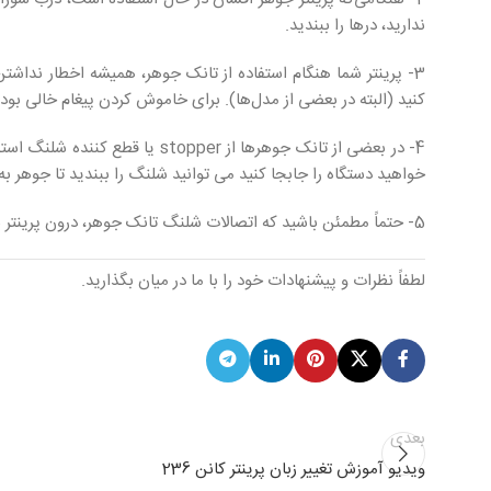
ندارید، درها را ببندید.
3- پرینتر شما هنگام استفاده از تانک جوهر، همیشه اخطار نداش
کنید (البته در بعضی از مدل‌ها). برای خاموش کردن پیغام خالی بودن جوهر، به مدت 5 ثانیه د
4- در بعضی از تانک جوهرها از er
خواهید دستگاه را جابجا کنید می توانید شلنگ را ببندید تا جوهر ب
5- حتماً مطمئن باشید که اتصالات شلنگ تانک جوهر، درون پرینتر به خوبی نصب شده باشد. همیشه آن را بررسی کنید تا نشتی نداشته باشند.
لطفاً نظرات و پیشنهادات خود را با ما در میان بگذارید.
بعدی
ویدیو آموزش تغییر زبان پرینتر کانن 236