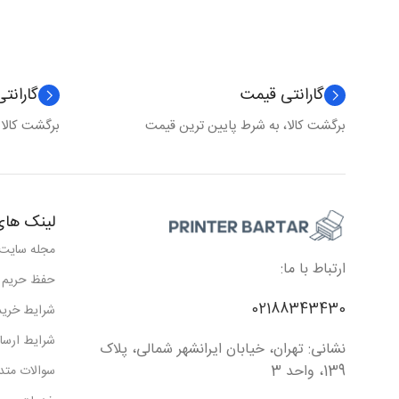
گارانتی قیمت
گارانت
برگشت کالا، به شرط پایین ترین قیمت
برگشت کالا
لینک های
مجله سایت
ارتباط با ما:
حفظ حریم
02188343430
شرایط خرید
شرایط ارسا
نشانی: تهران، خیابان ایرانشهر شمالی، پلاک
139، واحد 3
سوالات متد