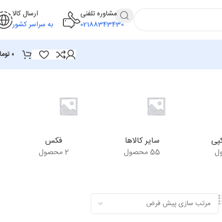
مشاوره تلفنی
ارسال کالا
02188343430
به سراسر کشور
۰
توما
پی
سایر کالاها
فکس
55 محصول
2 محصول