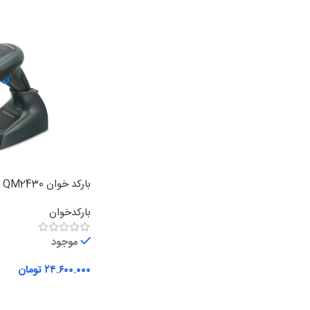
بارکد خوان Datalogic QM2430
بارکدخوان
موجود
۲۴.۶۰۰.۰۰۰
تومان
افزودن به سبد خرید