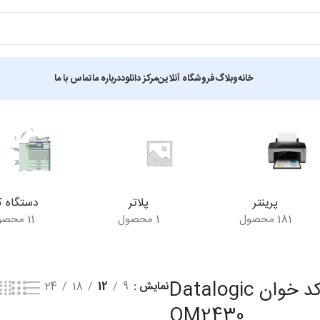
خانه
وبلاگ
فروشگاه آنلاین
مرکز دانلود
درباره ما
تماس با ما
نمایش یک نتیجه
پرینتر
پلاتر
دستگاه ک
181 محصول
1 محصول
11 محصول
بارکد خوان Datalogic
نمایش
9
12
18
24
QM2430