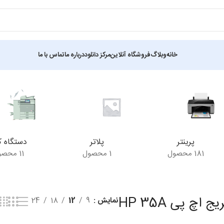
خانه
وبلاگ
فروشگاه آنلاین
مرکز دانلود
درباره ما
تماس با ما
 یک نتیجه
پرینتر
پلاتر
دستگاه ک
181 محصول
1 محصول
11 محصول
یج اچ پی HP 35A
نمایش
9
12
18
24