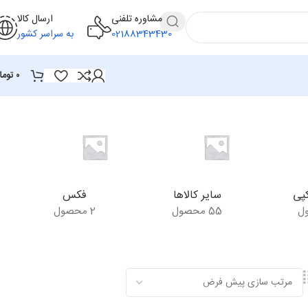
مشاوره تلفنی
ارسال کالا
02188343430
به سراسر کشور
۰
توما
پی
سایر کالاها
فکس
55 محصول
2 محصول