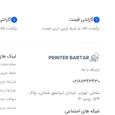
گارانتی قیمت
گارانت
برگشت کالا، به شرط پایین ترین قیمت
برگشت کالا
لینک های
مجله سایت
ارتباط با ما:
حفظ حریم
02188343430
شرایط خرید
شرایط ارسا
نشانی: تهران، خیابان ایرانشهر شمالی، پلاک
139، واحد 3
سوالات متد
خدمات و پش
شبکه های اجتماعی