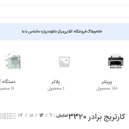
خانه
وبلاگ
فروشگاه آنلاین
مرکز دانلود
درباره ما
تماس با ما
تیجه
پرینتر
پلاتر
دستگاه ک
181 محصول
1 محصول
11 محصول
کارتریج برادر 3320
نمایش
9
12
18
24