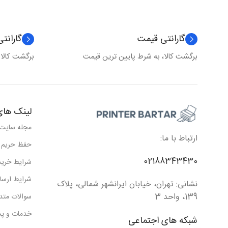
گارانتی قیمت
گارانت
برگشت کالا، به شرط پایین ترین قیمت
برگشت کالا
لینک های
مجله سایت
ارتباط با ما:
حفظ حریم
02188343430
شرایط خرید
شرایط ارسا
نشانی: تهران، خیابان ایرانشهر شمالی، پلاک
139، واحد 3
سوالات متد
خدمات و پش
شبکه های اجتماعی