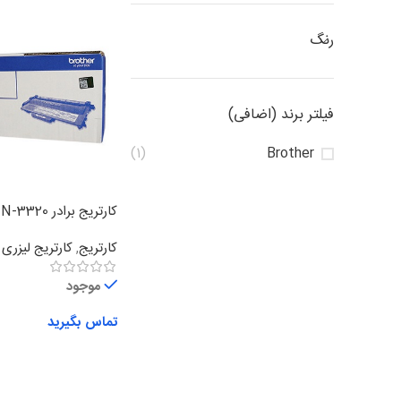
رنگ
فیلتر برند (اضافی)
(1)
Brother
کارتریج برادر TN-3320
کارتریج
,
کارتریج لیزر
موجود
تماس بگیرید
اطلاعات بیشتر