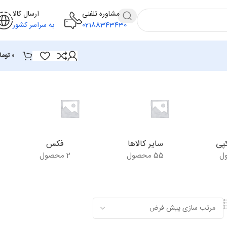
مشاوره تلفنی
ارسال کالا
02188343430
به سراسر کشور
۰
توما
پی
سایر کالاها
فکس
55 محصول
2 محصول