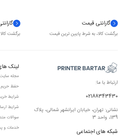
گارانتی قیمت
گارانت
برگشت کالا، به شرط پایین ترین قیمت
برگشت کالا
لینک های
مجله سایت
ارتباط با ما:
حفظ حریم
02188343430
شرایط خرید
شرایط ارسا
نشانی: تهران، خیابان ایرانشهر شمالی، پلاک
139، واحد 3
سوالات متد
خدمات و پش
شبکه های اجتماعی