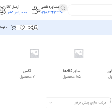
مشاوره تلفنی
ارسال کالا
02188343430
به سراسر کشور
۰
توما
پی
سایر کالاها
فکس
55 محصول
2 محصول