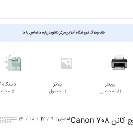
خانه
وبلاگ
فروشگاه آنلاین
مرکز دانلود
درباره ما
تماس با ما
ش یک نتیجه
پرینتر
پلاتر
دستگاه ک
181 محصول
1 محصول
11 محصول
نن Canon 708
نمایش
9
12
18
24