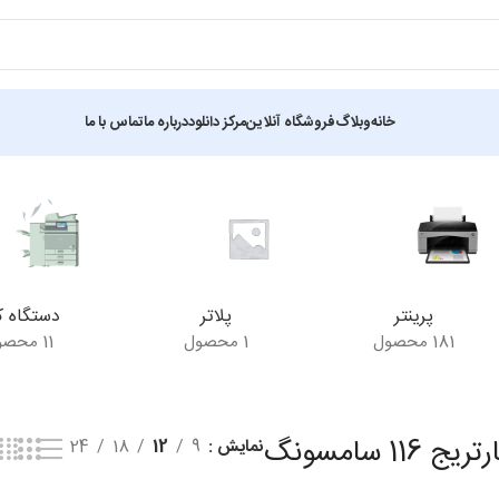
خانه
وبلاگ
فروشگاه آنلاین
مرکز دانلود
درباره ما
تماس با ما
ک نتیجه
پرینتر
پلاتر
دستگاه ک
181 محصول
1 محصول
11 محصول
ریج 116 سامسونگ
نمایش
9
12
18
24