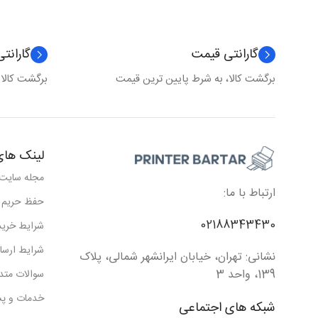
گارانتی قیمت
گارانت
برگشت کالا، به شرط پایین ترین قیمت
برگشت کالا
لینک های
مجله سایت
ارتباط با ما:
حفظ حریم
02188343430
شرایط خرید
شرایط ارسا
نشانی: تهران، خیابان ایرانشهر شمالی، پلاک
139، واحد 3
سوالات متد
خدمات و پش
شبکه های اجتماعی