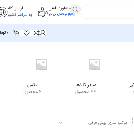
مشاوره تلفنی
ارسال کالا
02188343430
به سراسر کشور
۰
توما
پی
سایر کالاها
فکس
55 محصول
2 محصول