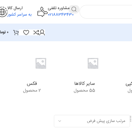
مشاوره تلفنی
ارسال کالا
02188343430
به سراسر کشور
۰
توما
پی
سایر کالاها
فکس
55 محصول
2 محصول