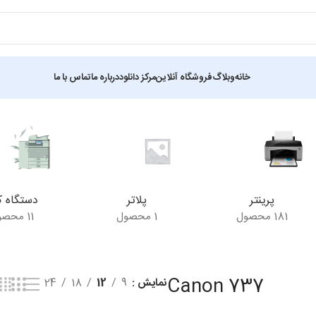
خانه
وبلاگ
فروشگاه آنلاین
مرکز دانلود
درباره ما
تماس با ما
پرینتر
پلاتر
دستگاه ک
181 محصول
1 محصول
11 محصول
Canon 737
نمایش
9
12
18
24