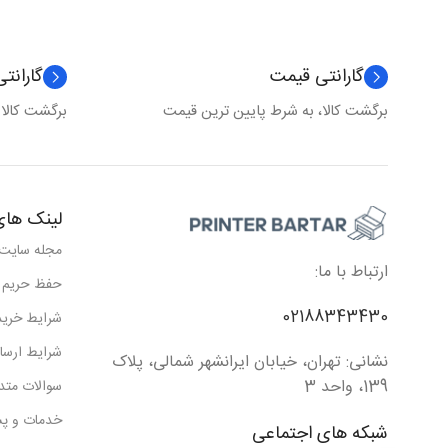
گارانتی قیمت
گارانت
برگشت کالا، به شرط پایین ترین قیمت
برگشت کالا
لینک های
مجله سایت
ارتباط با ما:
حفظ حریم
02188343430
شرایط خرید
شرایط ارسا
نشانی: تهران، خیابان ایرانشهر شمالی، پلاک
139، واحد 3
سوالات متد
خدمات و پش
شبکه های اجتماعی