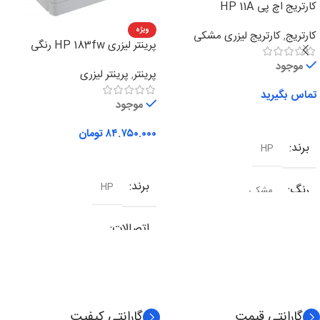
کارتریج اچ پی HP 11A
ویژه
کارتریج
,
کارتریج لیزری مشکی
پرینتر لیزری HP 183fw رنگی
چهارکاره
موجود
پرینتر
,
پرینتر لیزری
تماس بگیرید
موجود
اطلاعات بیشتر
۸۴.۷۵۰.۰۰۰
تومان
برند
HP
افزودن به سبد خرید
برند
HP
رنگ
مشکی
اتصالات
شبکه
,
وای فای
,
یو اس بی
نوع کارکرد
چندکاره
گارانتی قیمت
گارانتی کیفیت