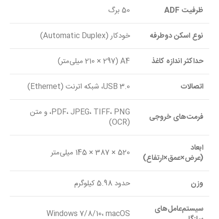
ظرفیت ADF
50 برگ
نوع اسکن دوطرفه
خودکار (Automatic Duplex)
حداکثر اندازه کاغذ
A4 (210 × 297 میلی‌متر)
اتصالات
USB 3.0، شبکه اترنت (Ethernet)
PDF، JPEG، TIFF، PNG، و متن
فرمت‌های خروجی
(OCR)
ابعاد
520 × 387 × 145 میلی‌متر
(عرض×عمق×ارتفاع)
وزن
حدود 5.98 کیلوگرم
سیستم‌عامل‌های
Windows 7/8/10، macOS