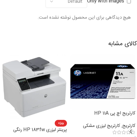
Only with images
هیچ دیدگاهی برای این محصول نوشته نشده است.
کالای مشابه
کارتریج اچ پی HP 11A
ویژه
کارتریج
,
کارتریج لیزری مشکی
پرینتر لیزری HP 183fw رنگی
چهارکاره