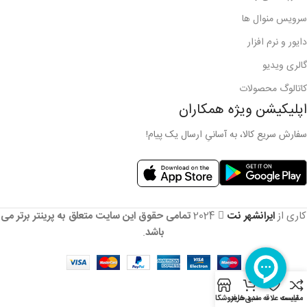
سرویس منوال ها
دایور و نرم افزار
گالری ویدیو
کاتالوگ محصولات
اپلیکیشن ویژه همکاران
سفارش سریع کالا، به آسانیِ ارسال یک پیام!
کاری از
ایرانشهر نت
2024
تمامی حقوق این سایت متعلق به پرینتر برتر می
باشد
.
مقایسه
لیست علاقه مندی‌ها
سبد خرید
فروشگاه