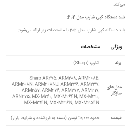
می‌کند.
بلید دستگاه کپی شارپ مدل 202:
بلید دستگاه کپی شارپ مدل 202 با مشخصات زیر ارائه می‌شود:
ویژگی
مشخصات
برند
شارپ (Sharp)
Sharp AR275, ARM208, ARM208B,
ARM208N, ARM208NJ, ARM236, ARM237,
مدل‌های
ARM257, ARM276, ARM277, ARM317,
سازگار
ARN275, MX-M260, MX-M264N, MX-M310,
MX-M314N, MX-M316N, MX-M354N
قیمت
حدود ۱۱۰٬۰۰۰ تومان (بسته به فروشنده و شرایط بازار)