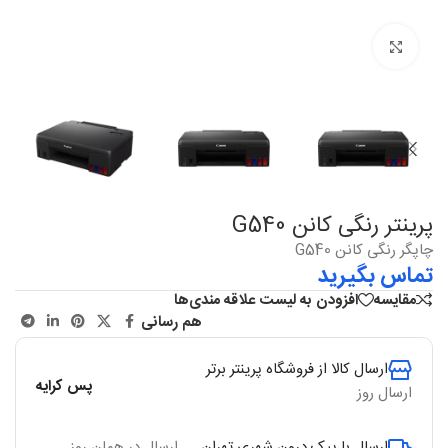
بزرگنمایی
پرینتر رنگی کانن G540
چاپگر رنگی کانن G540
تماس بگیرید
مقایسه
افزودن به لیست علاقه مندی‌ها
هم رسانی
ارسال کالا از فروشگاه پرینتر برتر
پس کرایه
ارسال روز
ارسال با پیک درون شهری تهران
ارسال در همان روز