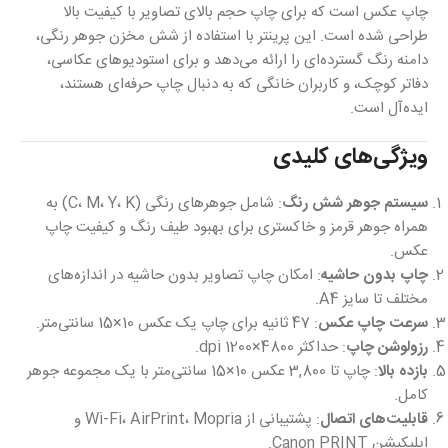
چاپ عکس است که برای چاپ حجم بالای تصاویر با کیفیت بالا
طراحی شده است. این پرینتر با استفاده از شش مخزن جوهر رنگی،
دامنه رنگ گسترده‌ای را ارائه می‌دهد و برای استودیوهای عکاسی،
دفاتر کوچک، و کاربران خانگی که به دنبال چاپ حرفه‌ای هستند،
ایده‌آل است.
ویژگی‌های کلیدی
سیستم جوهر شش رنگ
: شامل جوهرهای رنگی (C، M، Y، K) به
همراه جوهر قرمز و خاکستری برای بهبود طیف رنگ و کیفیت چاپ
عکس.
چاپ بدون حاشیه
: امکان چاپ تصاویر بدون حاشیه در اندازه‌های
مختلف تا سایز A4.
سرعت چاپ عکس
: 47 ثانیه برای چاپ یک عکس 10×15 سانتی‌متر.
رزولوشن چاپ
: حداکثر 4800×1200 dpi.
بازده بالا
: چاپ تا 3,800 عکس 10×15 سانتی‌متر با یک مجموعه جوهر
کامل.
قابلیت‌های اتصال
: پشتیبانی از Wi-Fi، AirPrint، Mopria و
اپلیکیشن Canon PRINT.