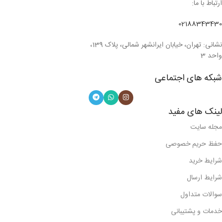
ارتباط با ما:
02188343430
نشانی: تهران، خیابان ایرانشهر شمالی، پلاک 139،
واحد 3
شبکه های اجتماعی
لینک های مفید
مجله سایت
حفظ حریم خصوصی
شرایط خرید
شرایط ارسال
سوالات متداول
خدمات و پشتیبانی