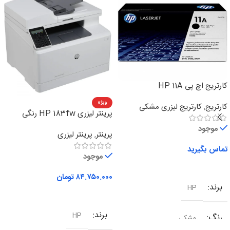
کارتریج اچ پی HP 11A
ویژه
کارتریج
,
کارتریج لیزری مشکی
پرینتر لیزری HP 183fw رنگی
چهارکاره
موجود
پرینتر
,
پرینتر لیزری
تماس بگیرید
موجود
اطلاعات بیشتر
۸۴.۷۵۰.۰۰۰
تومان
برند
HP
افزودن به سبد خرید
برند
HP
رنگ
مشکی