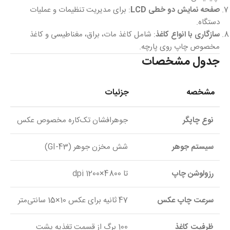
صفحه نمایش دو خطی LCD
: برای مدیریت تنظیمات و عملیات
دستگاه.
سازگاری با انواع کاغذ
: شامل کاغذ مات، براق، مغناطیسی و کاغذ
مخصوص چاپ روی پارچه.
جدول مشخصات
مشخصه
جزئیات
نوع چاپگر
جوهرافشان تک‌کاره مخصوص عکس
سیستم جوهر
شش مخزن جوهر (GI-43)
رزولوشن چاپ
تا 4800×1200 dpi
سرعت چاپ عکس
47 ثانیه برای عکس 10×15 سانتی‌متر
ظرفیت کاغذ
100 برگ از قسمت تغذیه پشت