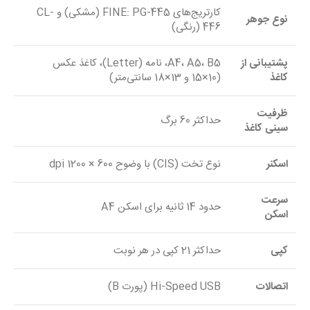
کارتریج‌های FINE: PG-445 (مشکی) و CL-
نوع جوهر
446 (رنگی)
پشتیبانی از
A4، A5، B5، نامه (Letter)، کاغذ عکس
کاغذ
(10×15 و 13×18 سانتی‌متر)
ظرفیت
حداکثر 60 برگ
سینی کاغذ
اسکنر
نوع تخت (CIS) با وضوح 600 × 1200 dpi
سرعت
حدود 14 ثانیه برای اسکن A4
اسکن
کپی
حداکثر 21 کپی در هر نوبت
اتصالات
Hi-Speed USB (پورت B)