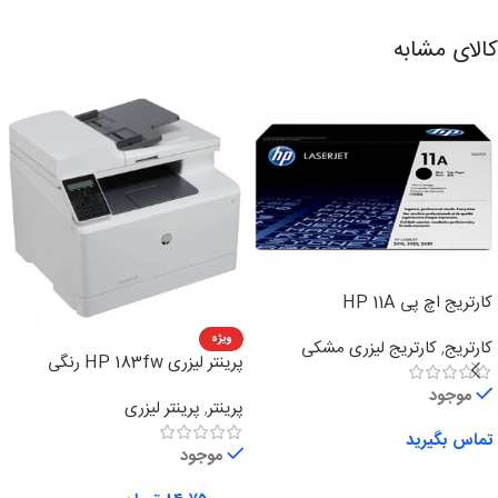
کالای مشابه
کارتریج اچ پی HP 11A
ویژه
کارتریج
,
کارتریج لیزری مشکی
پرینتر لیزری HP 183fw رنگی
چهارکاره
موجود
پرینتر
,
پرینتر لیزری
تماس بگیرید
موجود
اطلاعات بیشتر