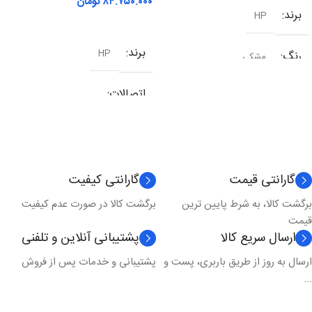
۸۴.۷۵۰.۰۰۰
تومان
برند
HP
افزودن به سبد خرید
برند
HP
رنگ
مشکی
اتصالات
شبکه
,
وای فای
,
یو اس بی
نوع کارکرد
چندکاره
گارانتی قیمت
گارانتی کیفیت
برگشت کالا، به شرط پایین ترین
برگشت کالا در صورت عدم کیفیت
تکنولوژی چاپ
لیزری
قیمت
ارسال سریع کالا
پشتیبانی آنلاین و تلفنی
مدل چاپ
رنگی
ارسال به روز از طریق باربری، پست و
پشتیبانی و خدمات پس از فروش
...