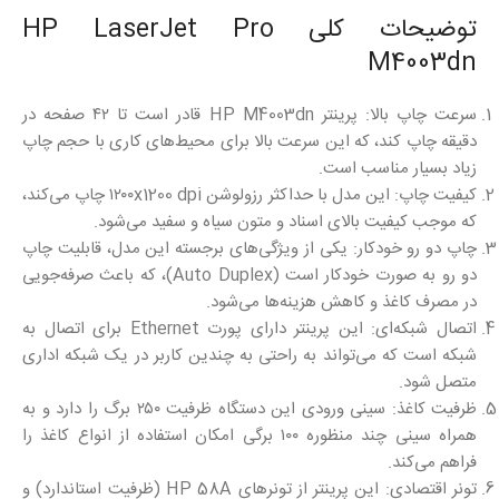
توضیحات کلی HP LaserJet Pro
M4003dn
سرعت چاپ بالا: پرینتر HP M4003dn قادر است تا ۴۲ صفحه در
دقیقه چاپ کند، که این سرعت بالا برای محیط‌های کاری با حجم چاپ
زیاد بسیار مناسب است.
کیفیت چاپ: این مدل با حداکثر رزولوشن ۱۲۰۰x1200 dpi چاپ می‌کند،
که موجب کیفیت بالای اسناد و متون سیاه و سفید می‌شود.
چاپ دو رو خودکار: یکی از ویژگی‌های برجسته این مدل، قابلیت چاپ
دو رو به صورت خودکار است (Auto Duplex)، که باعث صرفه‌جویی
در مصرف کاغذ و کاهش هزینه‌ها می‌شود.
اتصال شبکه‌ای: این پرینتر دارای پورت Ethernet برای اتصال به
شبکه است که می‌تواند به راحتی به چندین کاربر در یک شبکه اداری
متصل شود.
ظرفیت کاغذ: سینی ورودی این دستگاه ظرفیت ۲۵۰ برگ را دارد و به
همراه سینی چند منظوره ۱۰۰ برگی امکان استفاده از انواع کاغذ را
فراهم می‌کند.
تونر اقتصادی: این پرینتر از تونرهای HP 58A (ظرفیت استاندارد) و