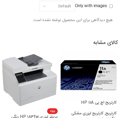
Only with images
هیچ دیدگاهی برای این محصول نوشته نشده است.
کالای مشابه
کارتریج اچ پی HP 11A
ویژه
کارتریج
,
کارتریج لیزری مشکی
پرینتر لیزری HP 183fw رنگی