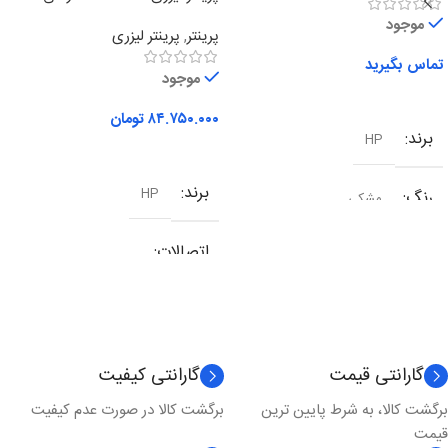
چهارکاره
موجود
پرینتر
,
پرینتر لیزری
تماس بگیرید
موجود
اطلاعات بیشتر
۸۴.۷۵۰.۰۰۰
تومان
برند
HP
افزودن به سبد خرید
برند
HP
رنگ
مشکی
اتصالات
شبکه
,
وای فای
,
یو اس بی
نوع کارکرد
چندکاره
گارانتی قیمت
گارانتی کیفیت
برگشت کالا، به شرط پایین ترین
برگشت کالا در صورت عدم کیفیت
تکنولوژی چاپ
لیزری
قیمت