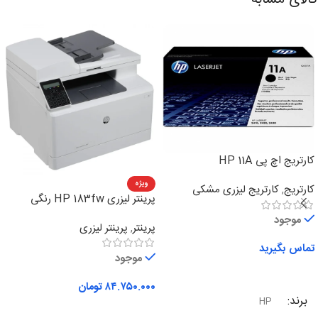
کارتریج اچ پی HP 11A
ویژه
کارتریج
,
کارتریج لیزری مشکی
پرینتر لیزری HP 183fw رنگی
چهارکاره
موجود
پرینتر
,
پرینتر لیزری
تماس بگیرید
موجود
اطلاعات بیشتر
۸۴.۷۵۰.۰۰۰
تومان
برند
HP
افزودن به سبد خرید