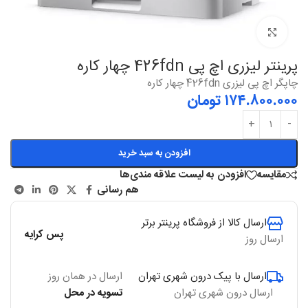
بزرگنمایی
پرینتر لیزری اچ پی 426fdn چهار کاره
چاپگر اچ پی لیزری 426fdn چهار کاره
۱۷۴.۸۰۰.۰۰۰
تومان
افزودن به سبد خرید
مقایسه
افزودن به لیست علاقه مندی‌ها
هم رسانی
ارسال کالا از فروشگاه پرینتر برتر
پس کرایه
ارسال روز
ارسال با پیک درون شهری تهران
ارسال در همان روز
ارسال درون شهری تهران
تسویه در محل