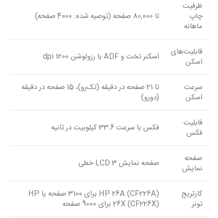
ظرفیت
چاپ
تا 80,000 صفحه (توصیه شده: 4000 صفحه)
ماهانه
قابلیت‌های
اسکنر تخت و ADF با رزولوشن 1200 dpi
اسکن
سرعت
تا 21 صفحه در دقیقه (تک‌رو)، 15 صفحه در دقیقه
اسکن
(دو‌رو)
قابلیت
فکس با سرعت 33.6 کیلوبیت در ثانیه
فکس
صفحه
صفحه نمایش LCD 3 خطی
نمایش
کارتریج
HP 26A (CF226A) برای 3100 صفحه یا HP
تونر
26X (CF226X) برای 9000 صفحه