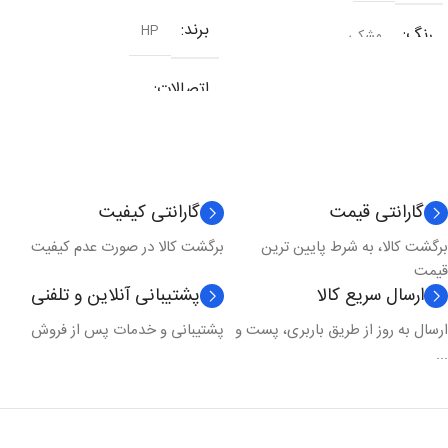
برند
HP
رنگ
مشکی
اتصالات
شبکه
,
وای فای
,
یو اس بی
نوع کارکرد
چندکاره
گارانتی قیمت
گارانتی کیفیت
برگشت کالا، به شرط پایین ترین
برگشت کالا در صورت عدم کیفیت
تکنولوژی چاپ
لیزری
قیمت
ارسال سریع کالا
پشتیبانی آنلاین و تلفنی
مدل چاپ
رنگی
ارسال به روز از طریق باربری، پست و
پشتیبانی و خدمات پس از فروش
...