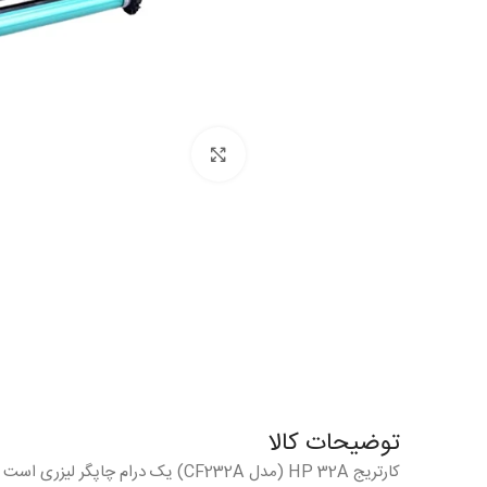
بزرگنمایی
توضیحات کالا
کارتریج HP 32A (مدل CF232A) یک درام