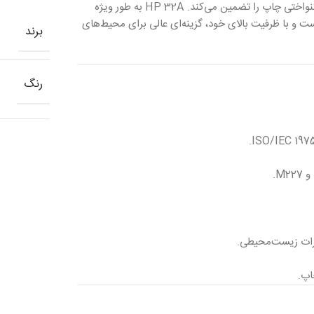
این درام تونر را از کارتریج به کاغذ منتقل کرده و کیفیت بالا و یکنواختی چاپ را تضمین می‌کند. HP 32A به طور ویژه
ری HP LaserJet Pro طراحی شده است و با ظرفیت بالای خود، گزینه‌ای عالی برای محیط‌های
برند
رنگ
اپ.