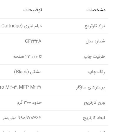
مشخصات
توضیحات
نوع کارتریج
درام لیزری (Drum Cartridge)
شماره مدل
CF232A
ظرفیت چاپ
تا 23,000 صفحه
رنگ چاپ
مشکی (Black)
پرینترهای سازگار
Pro M203, MFP M227
وزن کارتریج
حدود 300 گرم
ابعاد کارتریج
365×97×98 میلی‌متر