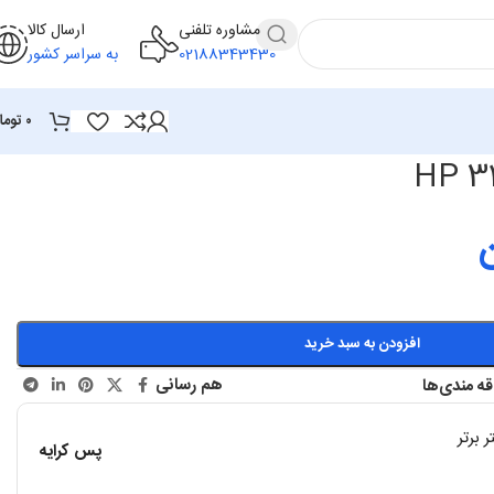
مشاوره تلفنی
ارسال کالا
02188343430
به سراسر کشور
۰
توما
افزودن به سبد خرید
هم رسانی
ه مندی‌ها
 برتر
پس کرایه