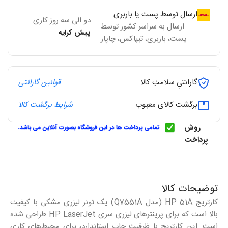
ارسال توسط پست یا باربری
دو الی سه روز کاری
ارسال به سراسر کشور توسط
پیش کرایه
پست، باربری، تیپاکس، چاپار
گارانتیِ سلامتِ کالا
قوانین گارانتی
برگشت کالای معیوب
شرایط برگشت کالا
روش
پرداخت
توضیحات کالا
کارتریج HP 51A (مدل Q7551A) یک تونر لیزری مشکی با کیفیت
بالا است که برای پرینترهای لیزری سری HP LaserJet طراحی شده
است. این کارتریج با ظرفیت چاپ استاندارد، برای محیط‌های کاری