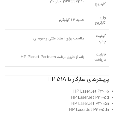
390×122×196 میلی‌متر
کارتریج
وزن
حدود 1.2 کیلوگرم
کارتریج
کیفیت
مناسب برای اسناد متنی و حرفه‌ای
چاپ
قابلیت
بله، از طریق برنامه HP Planet Partners
بازیافت
پرینترهای سازگار با HP 51A
HP LaserJet P3005
HP LaserJet P3005d
HP LaserJet P3005n
HP LaserJet P3005dn