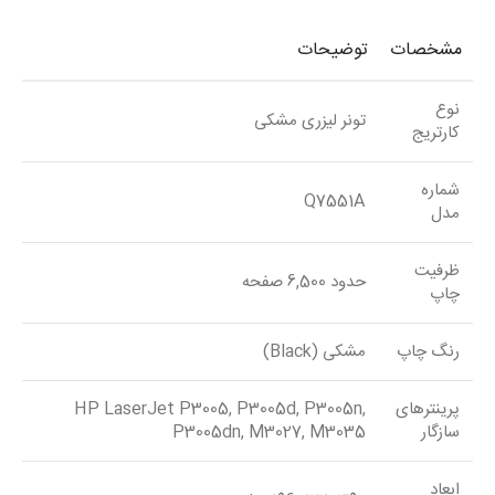
مشخصات
توضیحات
نوع
تونر لیزری مشکی
کارتریج
شماره
Q7551A
مدل
ظرفیت
حدود 6,500 صفحه
چاپ
رنگ چاپ
مشکی (Black)
پرینترهای
HP LaserJet P3005, P3005d, P3005n,
سازگار
P3005dn, M3027, M3035
ابعاد