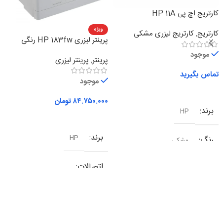
کارتریج اچ پی HP 11A
ویژه
کارتریج
,
کارتریج لیزری مشکی
پرینتر لیزری HP 183fw رنگی
چهارکاره
موجود
پرینتر
,
پرینتر لیزری
تماس بگیرید
موجود
اطلاعات بیشتر
۸۴.۷۵۰.۰۰۰
تومان
برند
HP
افزودن به سبد خرید
برند
HP
رنگ
مشکی
اتصالات
شبکه
,
وای فای
,
یو اس بی
نوع کارکرد
چندکاره