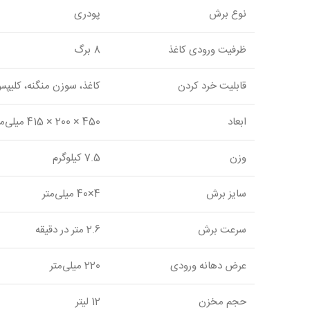
نوع برش
پودری
ظرفیت ورودی کاغذ
8 برگ
قابلیت خرد کردن
کاغذ، سوزن منگنه، کلیپس، کار
ابعاد
450 × 200 × 415 میلی‌متر
وزن
7.5 کیلوگرم
سایز برش
4×40 میلی‌متر
سرعت برش
2.6 متر در دقیقه
عرض دهانه ورودی
220 میلی‌متر
حجم مخزن
12 لیتر