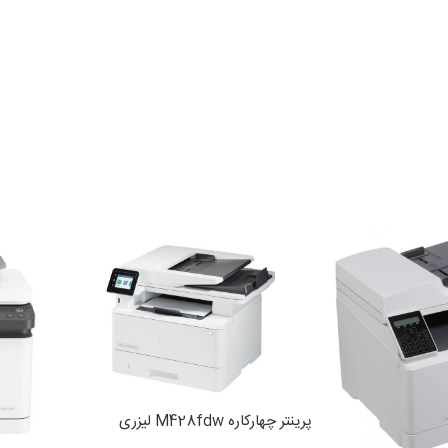
پرینتر چهارکاره M428fdw لیزری