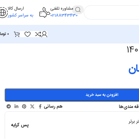
مشاوره تلفنی
ارسال کالا
02188343430
به سراسر کشور
۰
توما
ان
افزودن به سبد خرید
هم رسانی
ه مندی‌ها
 برتر
پس کرایه