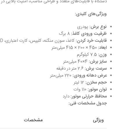
دستگاه با قابلیت‌های متعدد و طراحی مناسب، امنیت بالایی در 
ویژگی‌های کلیدی:
نوع برش:
پودری
ظرفیت ورودی کاغذ:
8 برگ
قابلیت خرد کردن:
کاغذ، سوزن منگنه، کلیپس، کارت اعتباری، CD و DVD
ابعاد:
450 × 200 × 415 میلی‌متر
وزن:
7.5 کیلوگرم
سایز برش:
4×40 میلی‌متر
سرعت برش:
2.6 متر در دقیقه
عرض دهانه ورودی:
220 میلی‌متر
حجم مخزن:
12 لیتر
توان موتور:
110 وات
محافظ حرارتی موتور:
دارد
جدول مشخصات فنی:
ویژگی
مشخصات