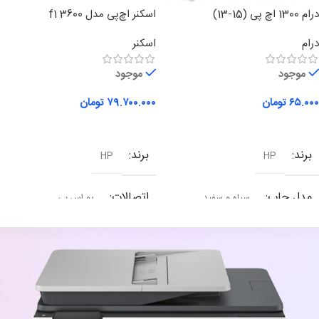
درام 1300 اچ پی (15-13)
اسکنر اچ‌پی مدل 3600 f1
درام
اسکنر
موجود
موجود
۶۵.۰۰۰
تومان
۷۹.۷۰۰.۰۰۰
تومان
افزودن به سبد خرید
افزودن به سبد خرید
برند
برند
HP
HP
مدل چاپ
اتصالات
سیاه و سفید
یو اس بی
سایز چاپ
A4