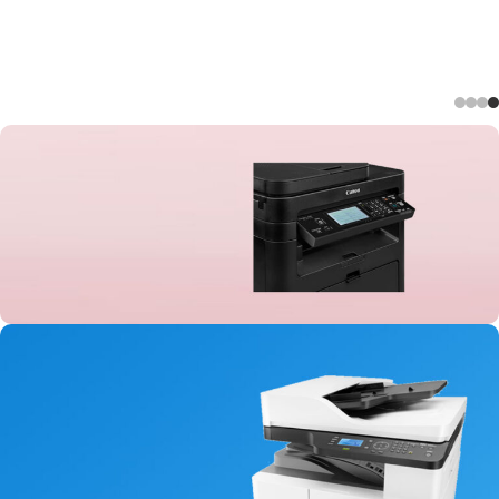
پرینتر چهار کاره
کانن مدل 236
0
00
00
00
ثانیه
دقیقه
ساعت
روز