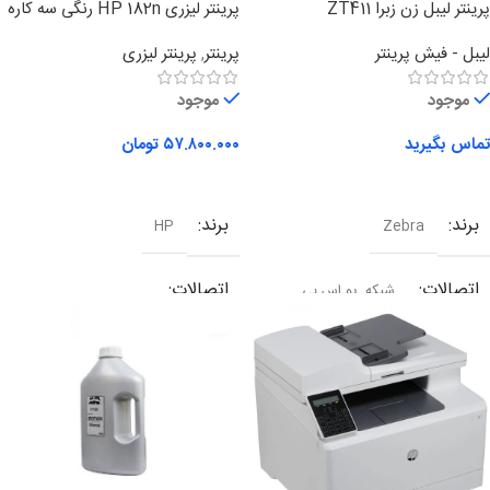
پرینتر لیبل زن زبرا ZT411
پرینتر لیزری HP 182n رنگی سه کاره
لیبل - فیش پرینتر
پرینتر
,
پرینتر لیزری
موجود
موجود
تماس بگیرید
۵۷.۸۰۰.۰۰۰
تومان
اطلاعات بیشتر
افزودن به سبد خرید
برند
برند
HP
Zebra
اتصالات
اتصالات
شبکه
,
یو اس بی
شبکه
,
وای فای
,
یو اس بی
نوع کارکرد
چندکاره
تکنولوژی چاپ
لیزری