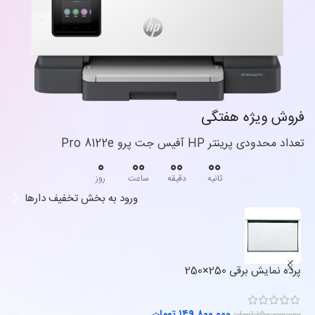
فروش ویژه هفتگی
تعداد محدودی پرینتر HP آفیس جت پرو Pro 8122e
0
00
00
00
ثانیه
دقیقه
ساعت
روز
ورود به بخش تخفیف دارها
پرده نمایش برقی 250×250
پرد
۱۴۹.۸۰۰.۰۰۰
تومان