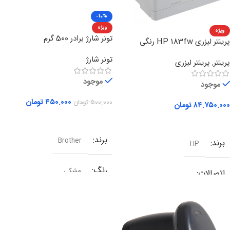
-10%
مدل چاپ
رنگی
ویژه
ویژه
تونر شارژ برادر 500 گرم
پرینتر لیزری HP 183fw رنگی
چهارکاره
تونر شارژ
پرینتر
,
پرینتر لیزری
موجود
موجود
۴۵۰.۰۰۰
تومان
۵۰۰.۰۰۰
تومان
۸۴.۷۵۰.۰۰۰
تومان
افزودن به سبد خرید
افزودن به سبد خرید
برند
Brother
برند
HP
رنگ
مشکی
اتصالات
مدل چاپ
شبکه
,
وای فای
,
یو اس بی
سیاه و سفید
نوع کارکرد
چندکاره