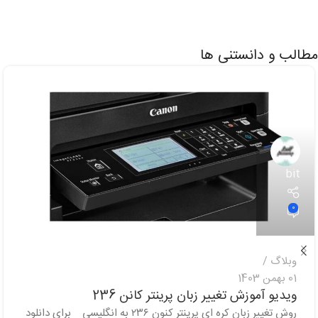
رنگ
آبی
,
زرد
,
قرمز
,
مشکی
تکنولوژی چاپ
مطالب و دانستنی ها
جوهرافشان
,
حرارتی
,
سوزنی
,
لیزری
نوع کارکرد
تک کاره
,
چندکاره
مدل چاپ
رنگی
,
سیاه و سفید
bit
0
وبلاگ
01 بهمن 1403
ویدیو آموزش تغییر زبان پرینتر کانن 236
روش تغییر زبان کره ای پرینتر کنون ۲۳۶ به انگلیسی برای دانلود