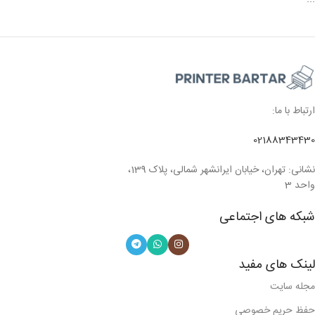
ارتباط با ما:
02188343430
نشانی: تهران، خیابان ایرانشهر شمالی، پلاک 139،
واحد 3
شبکه های اجتماعی
لینک های مفید
مجله سایت
حفظ حریم خصوصی