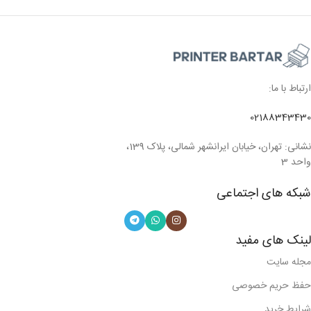
ارتباط با ما:
02188343430
نشانی: تهران، خیابان ایرانشهر شمالی، پلاک 139،
واحد 3
شبکه های اجتماعی
لینک های مفید
مجله سایت
حفظ حریم خصوصی
شرایط خرید