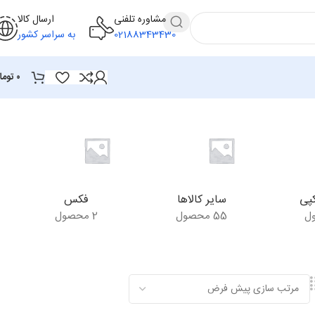
مشاوره تلفنی
ارسال کالا
02188343430
به سراسر کشور
۰
توما
پی
سایر کالاها
فکس
55 محصول
2 محصول