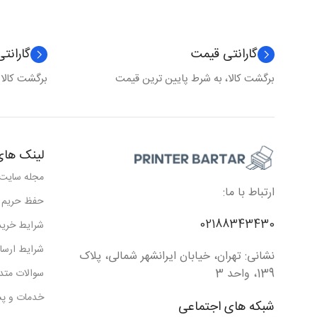
گارانتی قیمت
گارانت
برگشت کالا، به شرط پایین ترین قیمت
برگشت کالا
لینک های
مجله سایت
ارتباط با ما:
حفظ حریم
02188343430
شرایط خرید
شرایط ارسا
نشانی: تهران، خیابان ایرانشهر شمالی، پلاک
139، واحد 3
سوالات متد
خدمات و پش
شبکه های اجتماعی