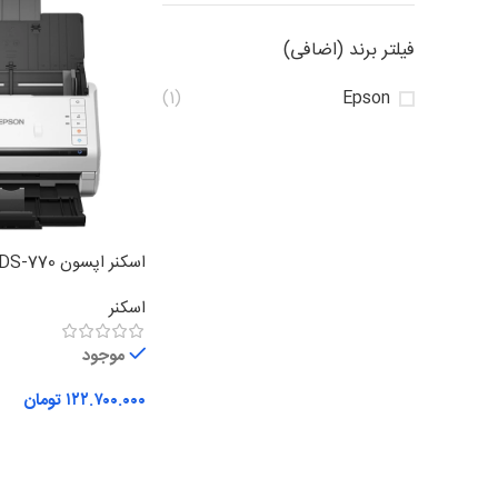
فیلتر برند (اضافی)
(1)
Epson
اسکنر اپسون Epson DS-770
اسکنر
موجود
۱۲۲.۷۰۰.۰۰۰
تومان
افزودن به سبد خرید