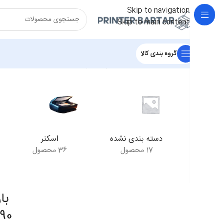
Skip to navigation
Skip to main content
گروه بندی کالا
خانه
/
محصولات برچسب خورده “بارکدخوان Datalogic QuickScan QD2590”
دسته بندی نشده
اسکنر
17 محصول
36 محصول
90