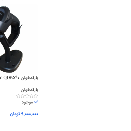
بارکدخوان Datalogic QD2590
بارکدخوان
موجود
۹.۰۰۰.۰۰۰
تومان
افزودن به سبد خرید