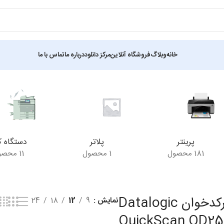
خانه
وبلاگ
فروشگاه آنلاین
مرکز دانلود
درباره ما
تماس با ما
نمایش یک نتیجه
پرینتر
پلاتر
دستگاه ک
181 محصول
1 محصول
11 محصول
بارکدخوان Datalogic
نمایش
9
12
18
24
QuickScan QD25