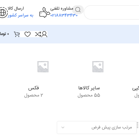
مشاوره تلفنی
ارسال کالا
02188343430
به سراسر کشور
۰
توما
پی
سایر کالاها
فکس
55 محصول
2 محصول