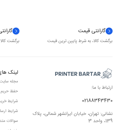
گارانتی قیمت
گارانت
برگشت کالا، به شرط پایین ترین قیمت
برگشت کالا
لینک های
مجله سایت
ارتباط با ما:
حفظ حریم
02188343430
شرایط خرید
شرایط ارسا
نشانی: تهران، خیابان ایرانشهر شمالی، پلاک
139، واحد 3
سوالات متد