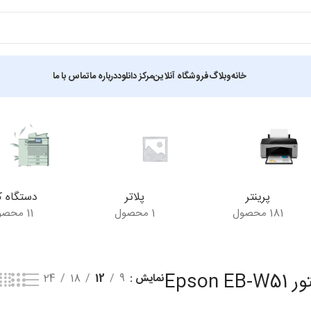
خانه
وبلاگ
فروشگاه آنلاین
مرکز دانلود
درباره ما
تماس با ما
ش یک نتیجه
پرینتر
پلاتر
دستگاه ک
181 محصول
1 محصول
11 محصول
Epson EB
نمایش
9
12
18
24