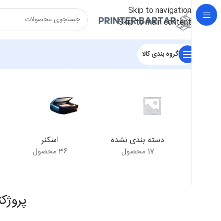
Skip to navigation
Skip to main content
گروه بندی کالا
خانه
/
محصولات برچسب خورده “پروژکتور Epson EB-W51”
نمای
دسته بندی نشده
اسکنر
17 محصول
36 محصول
پروژکتور -W51