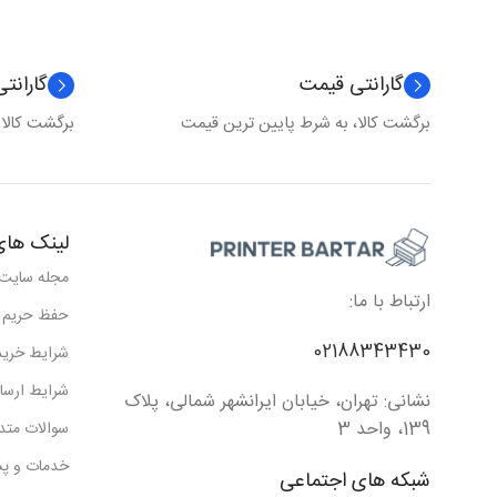
گارانتی قیمت
گارانت
برگشت کالا، به شرط پایین ترین قیمت
برگشت کالا
لینک های
مجله سایت
ارتباط با ما:
حفظ حریم
02188343430
شرایط خرید
شرایط ارسا
نشانی: تهران، خیابان ایرانشهر شمالی، پلاک
139، واحد 3
سوالات متد
خدمات و پش
شبکه های اجتماعی