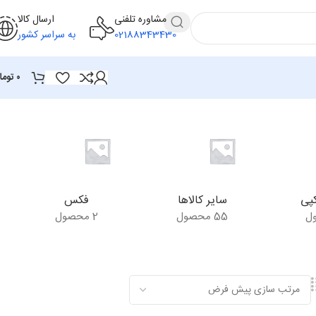
مشاوره تلفنی
ارسال کالا
02188343430
به سراسر کشور
۰
توما
پی
سایر کالاها
فکس
55 محصول
2 محصول