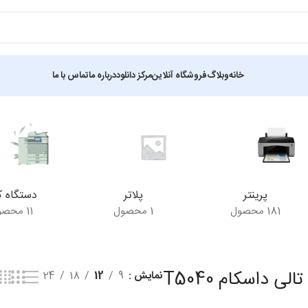
خانه
وبلاگ
فروشگاه آنلاین
مرکز دانلود
درباره ما
تماس با ما
نمایش یک نتیجه
پرینتر
پلاتر
دستگاه ک
181 محصول
1 محصول
11 محصول
لی داسکام T5040
نمایش
9
12
18
24