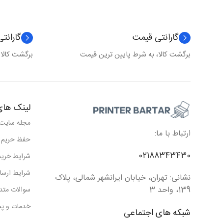
گارانتی قیمت
گارانت
برگشت کالا، به شرط پایین ترین قیمت
برگشت کالا
لینک های
مجله سایت
ارتباط با ما:
حفظ حریم
02188343430
شرایط خرید
شرایط ارسا
نشانی: تهران، خیابان ایرانشهر شمالی، پلاک
139، واحد 3
سوالات متد
خدمات و پش
شبکه های اجتماعی