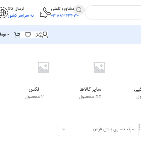
مشاوره تلفنی
ارسال کالا
02188343430
به سراسر کشور
۰
توما
پی
سایر کالاها
فکس
55 محصول
2 محصول