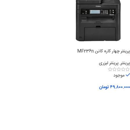
پرینتر چهار کاره کانن MF236n
پرینتر
,
پرینتر لیزری
موجود
۴۹.۸۰۰.۰۰۰
تومان
افزودن به سبد خرید