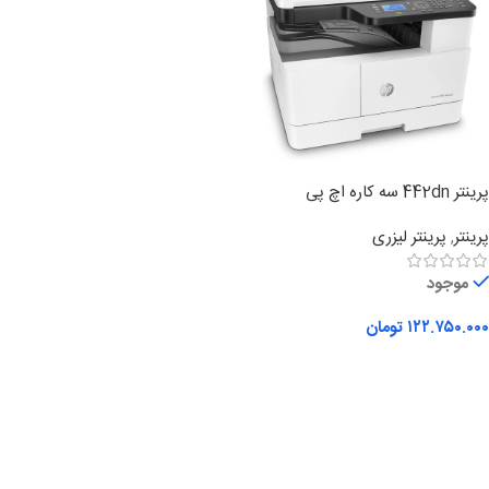
پرینتر 442dn سه کاره اچ پی
پرینتر
,
پرینتر لیزری
موجود
۱۲۲.۷۵۰.۰۰۰
تومان
افزودن به سبد خرید