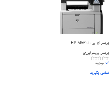
پرینتر اچ پی HP M521dn
پرینتر
,
پرینتر لیزری
موجود
تماس بگیرید
اطلاعات بیشتر