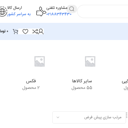
مشاوره تلفنی
ارسال کالا
02188343430
به سراسر کشور
۰
توما
پی
سایر کالاها
فکس
55 محصول
2 محصول