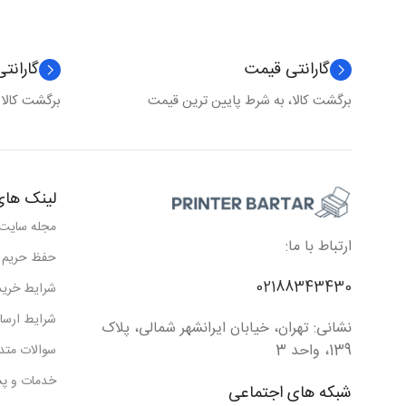
گارانتی قیمت
گارانت
برگشت کالا، به شرط پایین ترین قیمت
برگشت کالا
لینک های
مجله سایت
ارتباط با ما:
حفظ حریم
02188343430
شرایط خرید
شرایط ارسا
نشانی: تهران، خیابان ایرانشهر شمالی، پلاک
139، واحد 3
سوالات متد
خدمات و پش
شبکه های اجتماعی