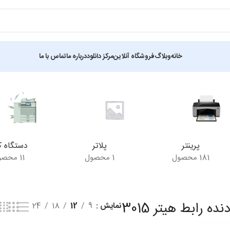
خانه
وبلاگ
فروشگاه آنلاین
مرکز دانلود
درباره ما
تماس با ما
ش یک نتیجه
پرینتر
پلاتر
دستگاه ک
181 محصول
1 محصول
11 محصول
ه رابط هیتر 3015
نمایش
9
12
18
24