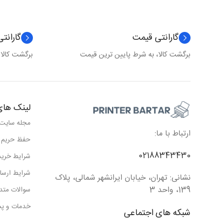
گارانتی قیمت
گارانت
برگشت کالا، به شرط پایین ترین قیمت
برگشت کالا
لینک های
مجله سایت
ارتباط با ما:
حفظ حریم
02188343430
شرایط خرید
شرایط ارسا
نشانی: تهران، خیابان ایرانشهر شمالی، پلاک
139، واحد 3
سوالات متد
خدمات و پش
شبکه های اجتماعی