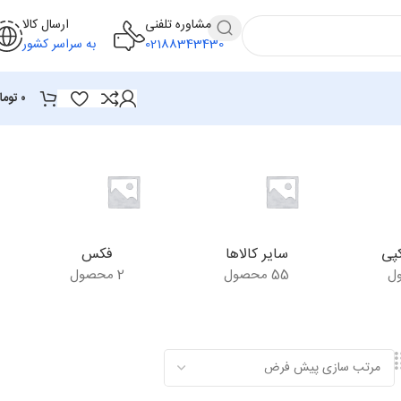
مشاوره تلفنی
ارسال کالا
02188343430
به سراسر کشور
۰
توما
پی
سایر کالاها
فکس
55 محصول
2 محصول