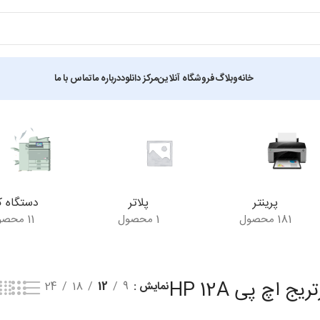
خانه
وبلاگ
فروشگاه آنلاین
مرکز دانلود
درباره ما
تماس با ما
ک نتیجه
پرینتر
پلاتر
دستگاه ک
181 محصول
1 محصول
11 محصول
ریج اچ پی HP 12A
نمایش
9
12
18
24