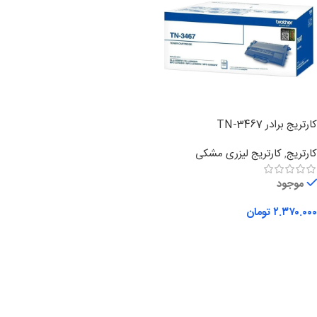
کارتریج برادر TN-3467
کارتریج
,
کارتریج لیزری مشکی
موجود
۲.۳۷۰.۰۰۰
تومان
افزودن به سبد خرید