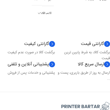
رنگ
مشکی
اتصالات
شبکه
,
وای فای
,
یو اس بی
نوع کارکرد
چندکاره
گارانتی قیمت
گارانتی کیفیت
برگشت کالا، به شرط پایین ترین
برگشت کالا در صورت عدم کیفیت
تکنولوژی چاپ
لیزری
قیمت
ارسال سریع کالا
پشتیبانی آنلاین و تلفنی
مدل چاپ
رنگی
ارسال به روز از طریق باربری، پست و
پشتیبانی و خدمات پس از فروش
...