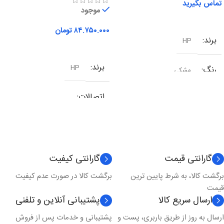
تماس بگیرید
موجود
اطلاعات بیشتر
۸۴.۷۵۰.۰۰۰
تومان
برند
HP
افزودن به سبد خرید
برند
HP
رنگ
مشکی
اتصالات
شبکه
,
وای فای
,
یو اس بی
نوع کارکرد
چندکاره
گارانتی قیمت
گارانتی کیفیت
برگشت کالا، به شرط پایین ترین
برگشت کالا در صورت عدم کیفیت
تکنولوژی چاپ
لیزری
قیمت
ارسال سریع کالا
پشتیبانی آنلاین و تلفنی
مدل چاپ
رنگی
ارسال به روز از طریق باربری، پست و
پشتیبانی و خدمات پس از فروش