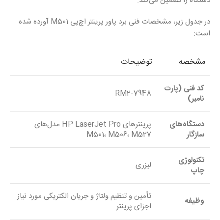
دستگاه را تضمین می‌کند.
در جدول زیر، مشخصات فنی برد پاور پرینتر اچ‌پی M501 آورده شده
است:
مشخصه
توضیحات
کد فنی (پارت
RM2-7948
نامبر)
دستگاه‌های
پرینترهای HP LaserJet Pro مدل‌های
سازگار
M501، M506، M527
تکنولوژی
لیزری
چاپ
تأمین و تنظیم ولتاژ و جریان الکتریکی مورد نیاز
وظیفه
اجزای پرینتر