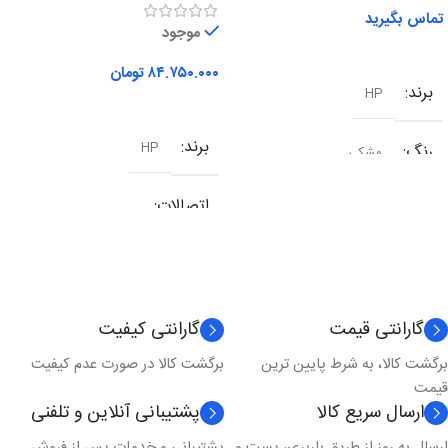
تماس بگیرید
موجود
اطلاعات بیشتر
۸۴.۷۵۰.۰۰۰
تومان
برند
HP
افزودن به سبد خرید
برند
HP
رنگ
مشکی
اتصالات
شبکه
,
وای فای
,
یو اس بی
نوع کارکرد
چندکاره
گارانتی قیمت
گارانتی کیفیت
برگشت کالا، به شرط پایین ترین
برگشت کالا در صورت عدم کیفیت
تکنولوژی چاپ
لیزری
قیمت
ارسال سریع کالا
پشتیبانی آنلاین و تلفنی
مدل چاپ
رنگی
ارسال به روز از طریق باربری، پست و
پشتیبانی و خدمات پس از فروش