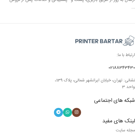
...
ارتباط با ما:
02188343430
نشانی: تهران، خیابان ایرانشهر شمالی، پلاک 139،
واحد 3
شبکه های اجتماعی
لینک های مفید
مجله سایت