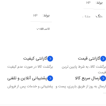
برند
HP
افزودن به سبد خرید
برند
HP
رنگ
مشکی
اتصالات
شبکه
,
وای فای
,
یو اس بی
نوع کارکرد
چندکاره
گارانتی قیمت
گارانتی کیفیت
برگشت کالا، به شرط پایین ترین
برگشت کالا در صورت عدم کیفیت
تکنولوژی چاپ
لیزری
قیمت
ارسال سریع کالا
پشتیبانی آنلاین و تلفنی
مدل چاپ
رنگی
ارسال به روز از طریق باربری، پست و
پشتیبانی و خدمات پس از فروش
...