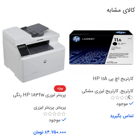
کالای مشابه
کارتریج اچ پی HP 11A
ویژه
کارتریج
,
کارتریج لیزری مشکی
پرینتر لیزری HP 183fw رنگی
چهارکاره
موجود
پرینتر
,
پرینتر لیزری
تماس بگیرید
موجود
اطلاعات بیشتر
۸۴.۷۵۰.۰۰۰
تومان