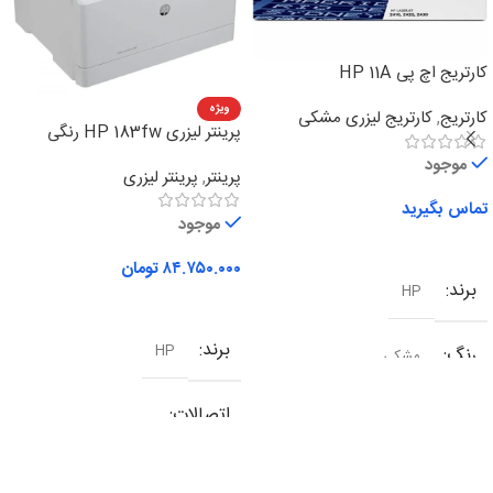
کارتریج اچ پی HP 11A
ویژه
کارتریج
,
کارتریج لیزری مشکی
پرینتر لیزری HP 183fw رنگی
چهارکاره
موجود
پرینتر
,
پرینتر لیزری
تماس بگیرید
موجود
اطلاعات بیشتر
۸۴.۷۵۰.۰۰۰
تومان
برند
HP
افزودن به سبد خرید
برند
HP
رنگ
مشکی
اتصالات
شبکه
,
وای فای
,
یو اس بی