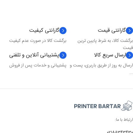
شبکه
,
وای فای
,
یو اس بی
نوع کارکرد
چندکاره
گارانتی قیمت
گارانتی کیفیت
برگشت کالا، به شرط پایین ترین
برگشت کالا در صورت عدم کیفیت
تکنولوژی چاپ
لیزری
قیمت
ارسال سریع کالا
پشتیبانی آنلاین و تلفنی
مدل چاپ
رنگی
ارسال به روز از طریق باربری، پست و
پشتیبانی و خدمات پس از فروش
...
ارتباط با ما:
02188343430