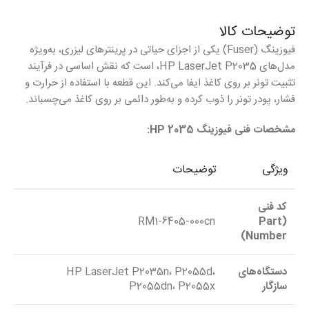
توضیحات کالا
فیوزینگ (Fuser) یکی از اجزای حیاتی در پرینترهای لیزری، به‌ویژه
مدل‌های HP LaserJet P2035، است که نقش اساسی در فرآیند
تثبیت تونر بر روی کاغذ ایفا می‌کند. این قطعه با استفاده از حرارت و
فشار، پودر تونر را ذوب کرده و به‌طور دائمی بر روی کاغذ می‌چسباند.
مشخصات فنی فیوزینگ HP 2035:
ویژگی
توضیحات
کد فنی
RM1-6405-000cn
(Part
Number)
دستگاه‌های
HP LaserJet P2035n، P2055d،
سازگار
P2055dn، P2055x