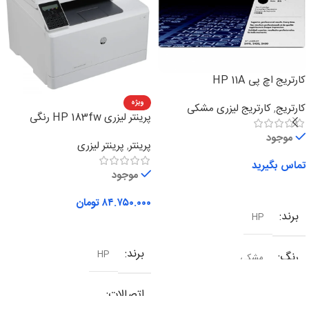
کارتریج اچ پی HP 11A
ویژه
کارتریج
,
کارتریج لیزری مشکی
پرینتر لیزری HP 183fw رنگی
چهارکاره
موجود
پرینتر
,
پرینتر لیزری
تماس بگیرید
موجود
اطلاعات بیشتر
۸۴.۷۵۰.۰۰۰
تومان
برند
HP
افزودن به سبد خرید
برند
HP
رنگ
مشکی
اتصالات