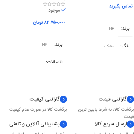
تماس بگیرید
موجود
اطلاعات بیشتر
۸۴.۷۵۰.۰۰۰
تومان
برند
HP
افزودن به سبد خرید
برند
HP
رنگ
مشکی
اتصالات
شبکه
,
وای فای
,
یو اس بی
نوع کارکرد
چندکاره
گارانتی قیمت
گارانتی کیفیت
برگشت کالا، به شرط پایین ترین
برگشت کالا در صورت عدم کیفیت
تکنولوژی چاپ
لیزری
قیمت
ارسال سریع کالا
پشتیبانی آنلاین و تلفنی
مدل چاپ
رنگی