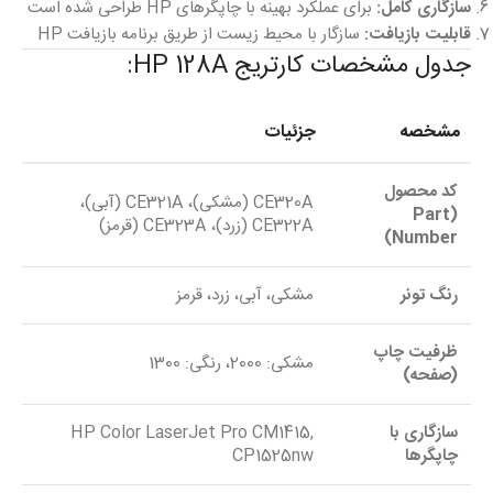
سازگاری کامل:
برای عملکرد بهینه با چاپگرهای HP طراحی شده است
قابلیت بازیافت:
سازگار با محیط زیست از طریق برنامه بازیافت HP
جدول مشخصات کارتریج HP 128A:
مشخصه
جزئیات
کد محصول
CE320A (مشکی)، CE321A (آبی)،
(Part
CE322A (زرد)، CE323A (قرمز)
Number)
رنگ تونر
مشکی، آبی، زرد، قرمز
ظرفیت چاپ
مشکی: 2000، رنگی: 1300
(صفحه)
سازگاری با
HP Color LaserJet Pro CM1415,
چاپگرها
CP1525nw